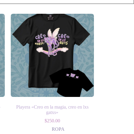
»
Playera «Creo en la magia, creo en lxs
gatxs»
$
250.00
ROPA