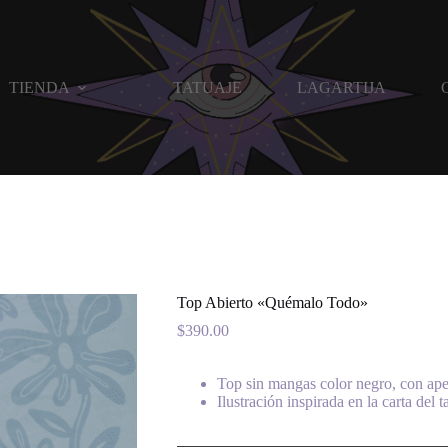
TIENDA
TATUAJE
LAGARTIJA
Top Abierto «Quémalo Todo»
$
390.00
Top sin mangas color negro, con aper
Ilustración inspirada en la carta del