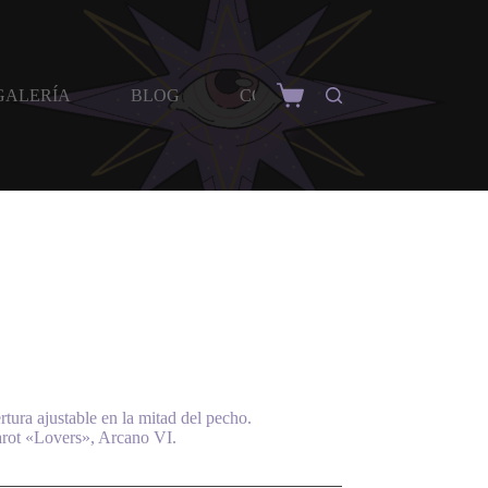
GALERÍA
BLOG
CONTACTO / PREGUNTAS
Carro
de
compra
tura ajustable en la mitad del pecho.
 tarot «Lovers», Arcano VI.