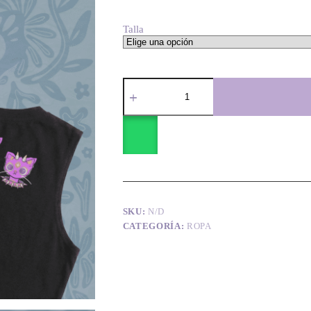
Talla
Top
Abierto
"Quémalo
Todo"
cantidad
SKU:
N/D
CATEGORÍA:
ROPA