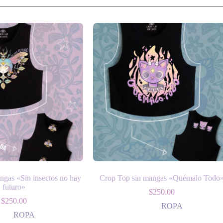
ngas «Sin insectos no hay
Crop Top sin mangas «Quémalo Todo
futuro»
$
250.00
$
250.00
ROPA
ROPA