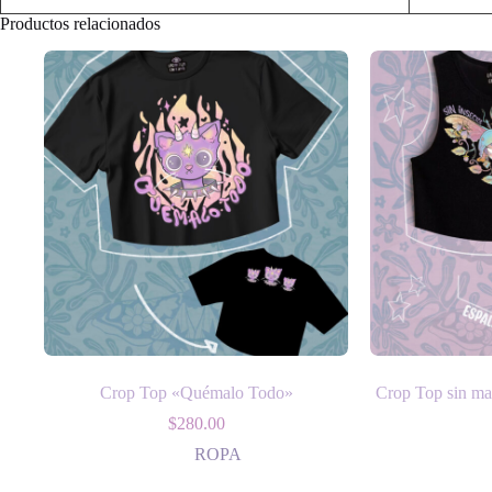
Productos relacionados
Crop Top «Quémalo Todo»
Crop Top sin ma
$
280.00
ROPA