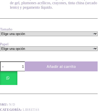
de gel, plumones acrílicos, crayones, tinta china (secado
lento) y pegamento líquido.
Tamaño
Papel
Libreta
Añadir al carrito
Medieval
(personaliza
el
tipo
de
papel)
cantidad
SKU:
N/D
CATEGORÍA:
LIBRETAS