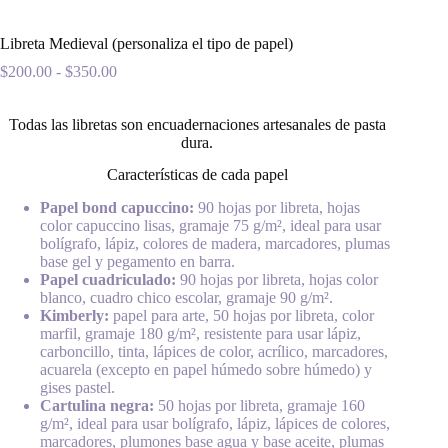
Libreta Medieval (personaliza el tipo de papel)
Rango
$
200.00
-
$
350.00
de
precios:
Todas las libretas son encuadernaciones artesanales de pasta
desde
$200.00
dura.
hasta
Características de cada papel
$350.00
Papel bond capuccino:
90 hojas por libreta, hojas
color capuccino lisas, gramaje 75 g/m², ideal para usar
bolígrafo, lápiz, colores de madera, marcadores, plumas
base gel y pegamento en barra.
Papel cuadriculado:
90 hojas por libreta, hojas color
blanco, cuadro chico escolar, gramaje 90 g/m².
Kimberly:
papel para arte, 50 hojas por libreta, color
marfil, gramaje 180 g/m², resistente para usar lápiz,
carboncillo, tinta, lápices de color, acrílico, marcadores,
acuarela (excepto en papel húmedo sobre húmedo) y
gises pastel.
Cartulina negra:
50 hojas por libreta, gramaje 160
g/m², ideal para usar bolígrafo, lápiz, lápices de colores,
marcadores, plumones base agua y base aceite, plumas